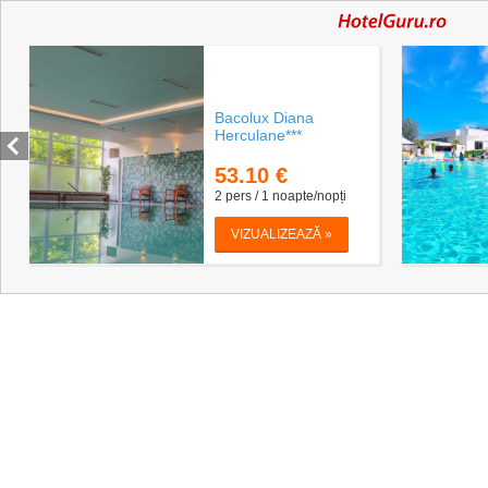
Bacolux Diana
Herculane***
53.10
€
2 pers / 1 noapte/nopți
VIZUALIZEAZĂ »