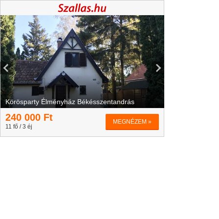
Körösparty Élményház Békésszentandrás
240 000
Ft
MEGNÉZEM »
11 fő / 3 éj