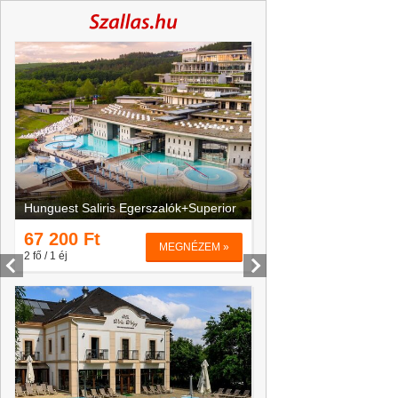
Hunguest Saliris Egerszalók+Superior
Hotel Eger & Park*
67 200
Ft
45 000
Ft
MEGNÉZEM »
2 fő / 1 éj
2 fő / 1 éj