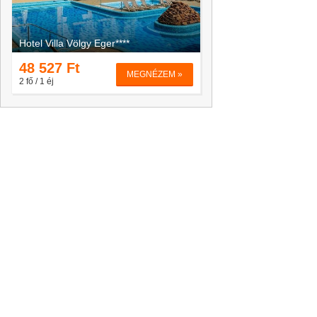
Hotel Villa Völgy Eger****
Thermal Park Eger
48 527
Ft
44 000
Ft
MEGNÉZEM »
2 fő / 1 éj
2 fő / 1 éj