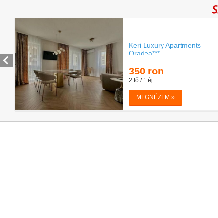
Keri Luxury Apartments
Oradea***
350
ron
2 fő / 1 éj
MEGNÉZEM »