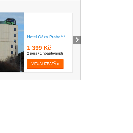
Hotel Oáza Praha***
1 399
Kč
2 pers / 1 noapte/nopți
VIZUALIZEAZĂ »