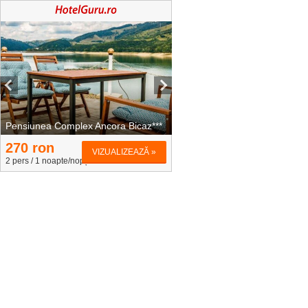
Pensiunea Complex Ancora Bicaz***
Pensiunea Aurora Izvoru Munt
270
ron
250
ron
VIZUALIZEAZĂ »
VIZUALIZE
2 pers / 1 noapte/nopți
2 pers / 1 noapte/nopți