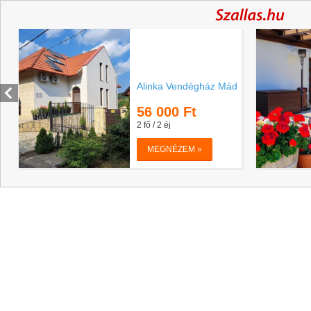
Alinka Vendégház Mád
56 000
Ft
2 fő / 2 éj
MEGNÉZEM »