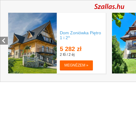
Dom Zoniówka Piętro
1 i 2^
5 282
zł
2 fő / 2 éj
MEGNÉZEM »