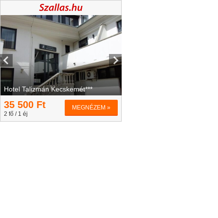
Hotel Talizmán Kecskemét***
35 500
Ft
MEGNÉZEM »
2 fő / 1 éj