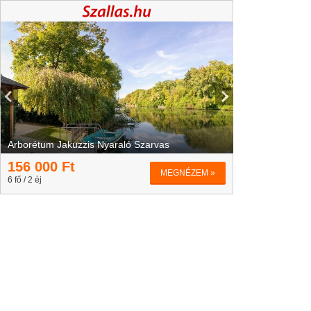
Arborétum Jakuzzis Nyaraló Szarvas
156 000
Ft
MEGNÉZEM »
6 fő / 2 éj