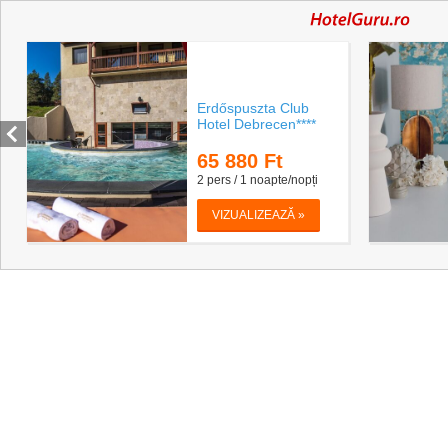
Erdőspuszta Club
Hotel Debrecen****
65 880
Ft
2 pers / 1 noapte/nopți
VIZUALIZEAZĂ »